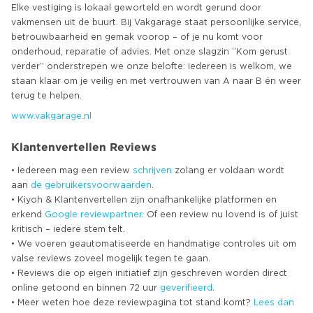
Elke vestiging is lokaal geworteld en wordt gerund door
vakmensen uit de buurt. Bij Vakgarage staat persoonlijke service,
betrouwbaarheid en gemak voorop – of je nu komt voor
onderhoud, reparatie of advies. Met onze slagzin “Kom gerust
verder” onderstrepen we onze belofte: iedereen is welkom, we
staan klaar om je veilig en met vertrouwen van A naar B én weer
www.vakgarage.nl
Klantenvertellen Reviews
• Iedereen mag een review
schrijven
zolang er voldaan wordt
aan
de gebruikersvoorwaarden
.
• Kiyoh & Klantenvertellen zijn onafhankelijke platformen en
erkend
Google
reviewpartner
. Of een review nu lovend is of juist
kritisch – iedere stem telt.
• We voeren geautomatiseerde en handmatige controles uit om
valse reviews zoveel mogelijk tegen te gaan.
• Reviews die op eigen initiatief zijn geschreven worden direct
online getoond en binnen 72 uur
geverifieerd
.
• Meer weten hoe deze reviewpagina tot stand komt?
Lees dan