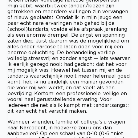
mijn gebit, waarbij twee tanden/kiezen zijn
getrokken en meerdere vullingen zijn vervangen
of nieuw geplaatst. Omdat ik in mijn jeugd een
paar echt nare ervaringen heb gehad bij de
(school)tandarts, voelde elke afspraak jarenlang
als een enorme drempel. De angst en spanning
zaten diep. Juist daarom was de mogelijkheid om
alles onder narcose te laten doen voor mij een
enorme opluchting. De behandeling verliep
volledig stressvrij en zonder angst — iets waarvan
ik eerlijk gezegd nooit had gedacht dat het voor
mij mogelijk was. Hoewel het tussen mij en de
tandarts waarschijnlijk nooit meer helemaal goed
komt, heb ik nu eindelijk een manier gevonden
die voor mij wél werkt, en dat voelt als een
bevrijding. Kortom: een professionele, veilige en
vooral heel geruststellende ervaring. Voor
iedereen die net als ik kampt met tandartsangst:
dit kan echt het verschil maken.
Wanneer vrienden, familie of collega’s u vragen
naar Narcodent, in hoeverre zou u ons dan
aanbevelen? Op een schaal van 0-10 (0-6 =niet