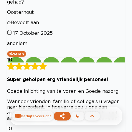
gehad?
Oosterhout
Beveelt aan
17 October 2025
anoniem
delen
10
Super geholpen erg vriendelijk personeel
Goede inlichting van te voren en Goede nazorg
Wanneer vrienden, familie of collega’s u vragen
naar Narcodent, in hoeverre zou u ons dan
aanbevelen? Op een schaal van 0-10 (0-6 =niet
Bedrijfsoverzicht
aanbevelen / 7-8 = neutraal / 9-10=aanbevelen)
10