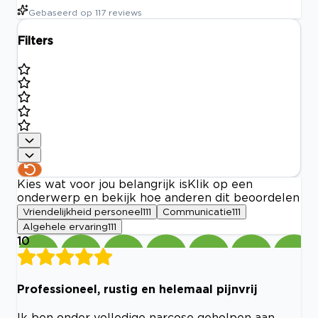
Gebaseerd op
117
reviews
Filters
Kies wat voor jou belangrijk is
Klik op een
onderwerp en bekijk hoe anderen dit beoordelen
Vriendelijkheid personeel
111
Communicatie
111
Algehele ervaring
111
10
Professioneel, rustig en helemaal pijnvrij
Ik ben onder volledige narcose geholpen aan