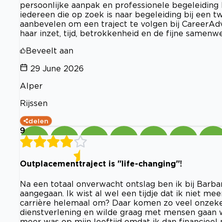
persoonlijke aanpak en professionele begeleiding he
iedereen die op zoek is naar begeleiding bij een 
aanbevelen om een traject te volgen bij CareerAd
haar inzet, tijd, betrokkenheid en de fijne samenw
Beveelt aan
29 June 2026
Alper
Rijssen
delen
9
Outplacementtraject is "life-changing"!
Na een totaal onverwacht ontslag ben ik bij Barb
aangegaan. Ik wist al wel een tijdje dat ik niet me
carrière helemaal om? Daar komen zo veel onzeker
dienstverlening en wilde graag met mensen gaan we
meer was op mijn leeftijd omdat ik dan financieel