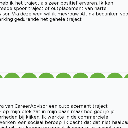
b ik het traject als zeer positief ervaren. Ik kan
tweede spoor traject of outplacement van harte
visor. Via deze weg wil ik mevrouw Altink bedanken voo
erking gedurende het gehele traject.
ara van CareerAdvisor een outplacement traject
er op mijn plek zat in mijn baan maar hoe gooi je je
heden bij kijken. Ik werkte in de commerciële
rken, een sociaal beroep. Ik dacht dat dat niet haalba
 niet uit zou komen en omdat ik weer naar school zou