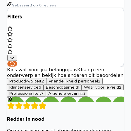
Gebaseerd op
8
reviews
Filters
Kies wat voor jou belangrijk is
Klik op een
onderwerp en bekijk hoe anderen dit beoordelen
Productkwaliteit
2
Vriendelijkheid personeel
2
Klantenservice
6
Beschikbaarheid
1
Waar voor je geld
2
Professionaliteit
7
Algehele ervaring
3
10
Redder in nood
Onze caravan was al afgeschreven door een