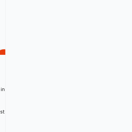
in
st