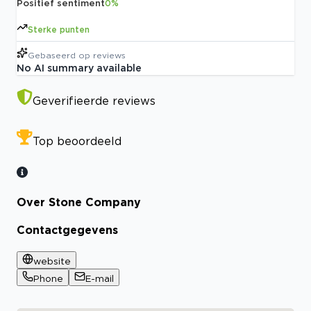
Positief sentiment
0
%
Sterke punten
Gebaseerd op
reviews
No AI summary available
Geverifieerde reviews
Top beoordeeld
Over Stone Company
Contactgegevens
website
Phone
E-mail