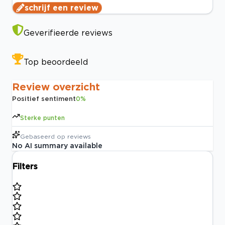
schrijf een review
Geverifieerde reviews
Top beoordeeld
Review overzicht
Positief sentiment
0
%
Sterke punten
Gebaseerd op
reviews
No AI summary available
Filters