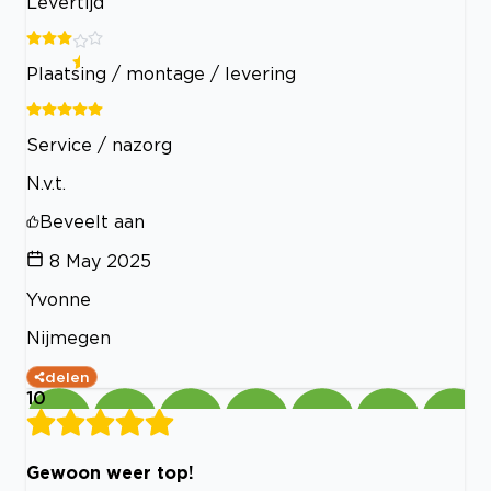
Levertijd
Plaatsing / montage / levering
Service / nazorg
N.v.t.
Beveelt aan
8 May 2025
Yvonne
Nijmegen
delen
10
Gewoon weer top!