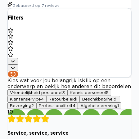
Gebaseerd op
7
reviews
Filters
Kies wat voor jou belangrijk is
Klik op een
onderwerp en bekijk hoe anderen dit beoordelen
Vriendelijkheid personeel
3
Kennis personeel
5
Klantenservice
4
Retourbeleid
1
Beschikbaarheid
1
Bezorging
2
Professionaliteit
4
Algehele ervaring
1
10
Service, service, service