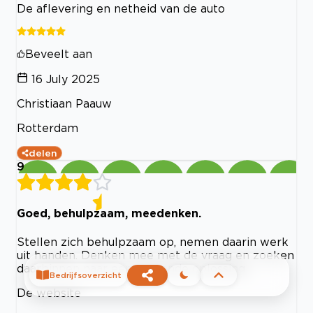
De aflevering en netheid van de auto
Beveelt aan
16 July 2025
Christiaan Paauw
Rotterdam
delen
9
Goed, behulpzaam, meedenken.
Stellen zich behulpzaam op, nemen daarin werk
uit handen. Denken mee met de vraag en zoeken
daarbinnen naar een passende oplossing.
Bedrijfsoverzicht
De website