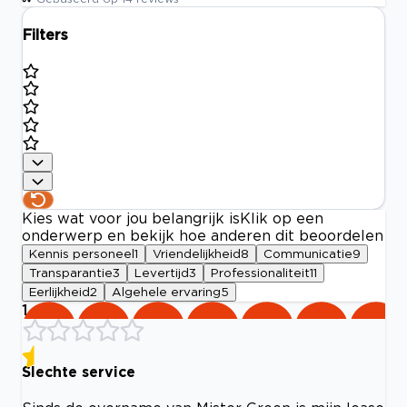
Filters
Kies wat voor jou belangrijk is
Klik op een
onderwerp en bekijk hoe anderen dit beoordelen
Kennis personeel
1
Vriendelijkheid
8
Communicatie
9
Transparantie
3
Levertijd
3
Professionaliteit
11
Eerlijkheid
2
Algehele ervaring
5
1
Slechte service