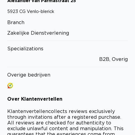
Alexander van Parmastraat
25
5923 CG
Venlo-blerick
Branch
Zakelijke Dienstverlening
Specializations
B2B, Overig
Overige bedrijven
Over
Klantenvertellen
Klantenvertellen
collects reviews exclusively
through invitations after a registered purchase.
All reviews are checked for authenticity to
exclude unlawful content and manipulation. This
guarantees that the experiences come from