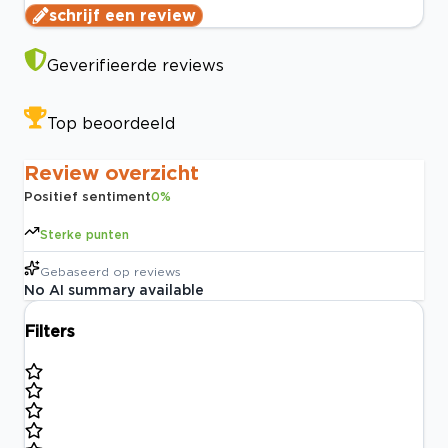
schrijf een review
Geverifieerde reviews
Top beoordeeld
Review overzicht
Positief sentiment
0
%
Sterke punten
Gebaseerd op
reviews
No AI summary available
Filters