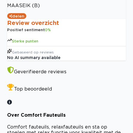
MAASEIK (B)
delen
Review overzicht
Positief sentiment
0
%
Sterke punten
Gebaseerd op
reviews
No AI summary available
Geverifieerde reviews
Top beoordeeld
Over Comfort Fauteuils
Comfort fauteuils, relaxfauteuils en sta op
stoelen met relax functie voor kwaliteit met de