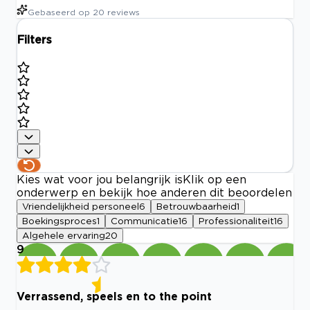
Gebaseerd op
20
reviews
Filters
Kies wat voor jou belangrijk is
Klik op een
onderwerp en bekijk hoe anderen dit beoordelen
Vriendelijkheid personeel
6
Betrouwbaarheid
1
Boekingsproces
1
Communicatie
16
Professionaliteit
16
Algehele ervaring
20
9
Verrassend, speels en to the point