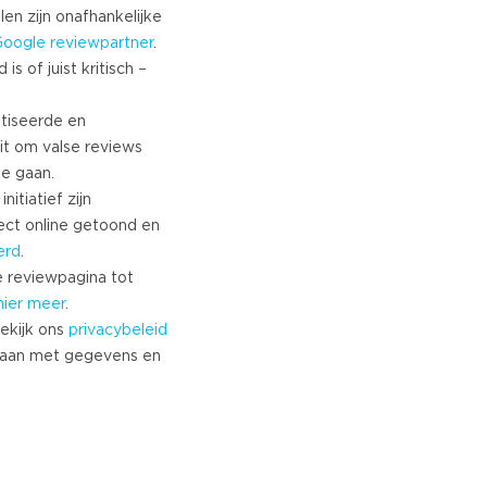
len zijn onafhankelijke
Google
reviewpartner
.
s of juist kritisch –
tiseerde en
it om valse reviews
te gaan.
nitiatief zijn
ect online getoond en
erd
.
 reviewpagina tot
hier meer
.
ekijk ons
privacybeleid
aan met gegevens en