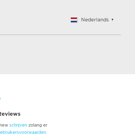
Nederlands
English
Nederlands
Français
Vlaams
Polish
German
Chinese
Spanish
Italian
m
Turkish
 Reviews
eview
schrijven
zolang er
ebruikersvoorwaarden
.