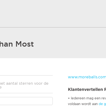
Than Most
www.moreballs.co
het aantal sterren voor de
e
Klantenvertellen
• Iedereen mag een r
voldaan wordt aan
de g