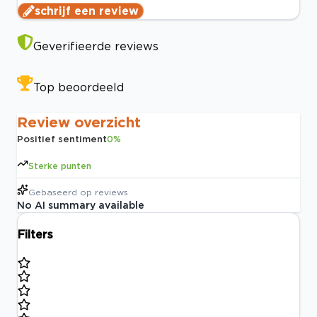
schrijf een review
Geverifieerde reviews
Top beoordeeld
Review overzicht
Positief sentiment
0
%
Sterke punten
Gebaseerd op
reviews
No AI summary available
Filters