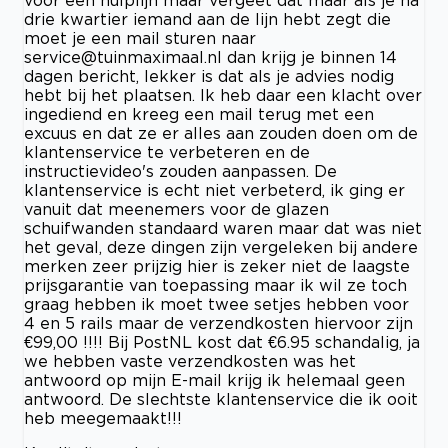
voor een hulplijn maar vergeet dat maar als je na
drie kwartier iemand aan de lijn hebt zegt die
moet je een mail sturen naar
service@tuinmaximaal.nl
dan krijg je binnen 14
dagen bericht, lekker is dat als je advies nodig
hebt bij het plaatsen. Ik heb daar een klacht over
ingediend en kreeg een mail terug met een
excuus en dat ze er alles aan zouden doen om de
klantenservice te verbeteren en de
instructievideo's zouden aanpassen. De
klantenservice is echt niet verbeterd, ik ging er
vanuit dat meenemers voor de glazen
schuifwanden standaard waren maar dat was niet
het geval, deze dingen zijn vergeleken bij andere
merken zeer prijzig hier is zeker niet de laagste
prijsgarantie van toepassing maar ik wil ze toch
graag hebben ik moet twee setjes hebben voor
4 en 5 rails maar de verzendkosten hiervoor zijn
€99,00 !!!! Bij PostNL kost dat €6.95 schandalig, ja
we hebben vaste verzendkosten was het
antwoord op mijn E-mail krijg ik helemaal geen
antwoord. De slechtste klantenservice die ik ooit
heb meegemaakt!!!