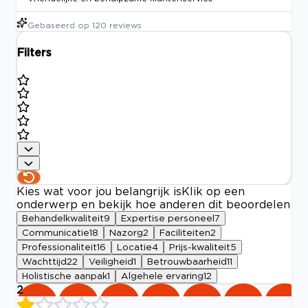
Gebaseerd op
120
reviews
Filters
Kies wat voor jou belangrijk is
Klik op een
onderwerp en bekijk hoe anderen dit beoordelen
Behandelkwaliteit
9
Expertise personeel
7
Communicatie
18
Nazorg
2
Faciliteiten
2
Professionaliteit
16
Locatie
4
Prijs-kwaliteit
5
Wachttijd
22
Veiligheid
1
Betrouwbaarheid
11
Holistische aanpak
1
Algehele ervaring
12
2