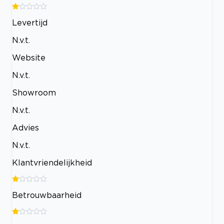
Levertijd
N.v.t.
Website
N.v.t.
Showroom
N.v.t.
Advies
N.v.t.
Klantvriendelijkheid
Betrouwbaarheid