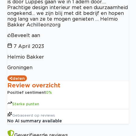
is door Luppes gaan we in 1 adem door….
Prachtige design interieur met een duurzaamheid
ongekend… we zijn blij met dit bedrijf en hopen
nog lang van ze te mogen genieten … Helmio
Bakker Achilleonzorg
Beveelt aan
7 April 2023
Helmio Bakker
Groningen
delen
Review overzicht
Positief sentiment
0
%
Sterke punten
Gebaseerd op
reviews
No AI summary available
Geverifieerde reviews