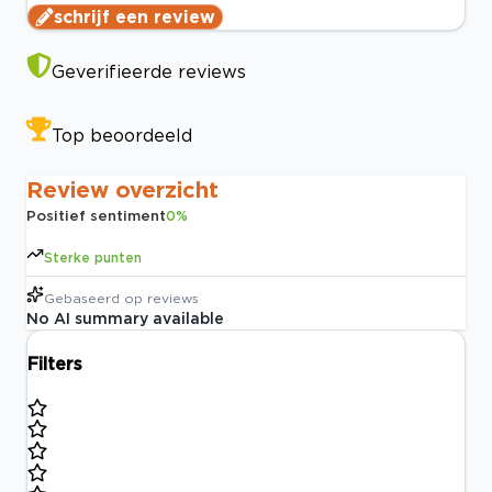
schrijf een review
Geverifieerde reviews
Top beoordeeld
Review overzicht
Positief sentiment
0
%
Sterke punten
Gebaseerd op
reviews
No AI summary available
Filters