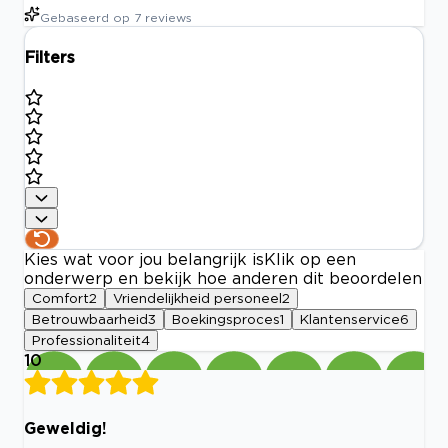
Gebaseerd op
7
reviews
Filters
Kies wat voor jou belangrijk is
Klik op een
onderwerp en bekijk hoe anderen dit beoordelen
Comfort
2
Vriendelijkheid personeel
2
Betrouwbaarheid
3
Boekingsproces
1
Klantenservice
6
Professionaliteit
4
10
Geweldig!