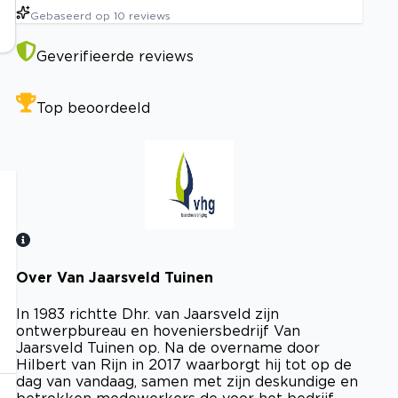
Gebaseerd op
10
reviews
Geverifieerde reviews
Top beoordeeld
Over Van Jaarsveld Tuinen
Bekijk certificaat
In 1983 richtte Dhr. van Jaarsveld zijn
ontwerpbureau en hoveniersbedrijf Van
Jaarsveld Tuinen op. Na de overname door
Hilbert van Rijn in 2017 waarborgt hij tot op de
dag van vandaag, samen met zijn deskundige en
betrokken medewerkers de voor het bedrijf