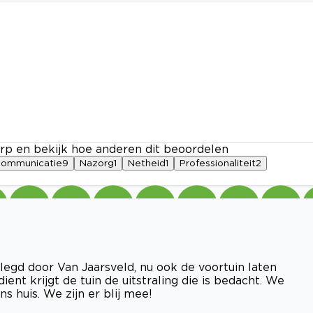
rp en bekijk hoe anderen dit beoordelen
ommunicatie
9
Nazorg
1
Netheid
1
Professionaliteit
2
legd door Van Jaarsveld, nu ook de voortuin laten
nt krijgt de tuin de uitstraling die is bedacht. We
 huis. We zijn er blij mee!