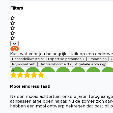
Filters
Kies wat voor jou belangrijk is
Klik op een onderwe
Behandelkwaliteit
2
Expertise personeel
7
Empathie
3
C
Prijs-kwaliteit
1
Betrouwbaarheid
3
Algehele ervaring
1
10
Mooi eindresultaat!
Na een mooie achtertuin, enkele jaren terug aange
aanpassen afgelopen najaar. Nu de zomer zich aandie
hebben een mooi ontwerp gekregen dat past bij ons