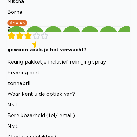
Mischa
Borne
delen
7
gewoon zoals je het verwacht!!
Keurig pakketje inclusief reiniging spray
Ervaring met:
zonnebril
Waar kent u de optiek van?
N.v.t.
Bereikbaarheid (tel/ email)
N.v.t.
Klantvriendelijkheid