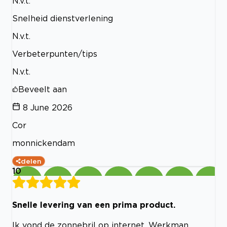
N.v.t.
Snelheid dienstverlening
N.v.t.
Verbeterpunten/tips
N.v.t.
Beveelt aan
8 June 2026
Cor
monnickendam
delen
10
Snelle levering van een prima product.
Ik vond de zonnebril op internet. Werkman