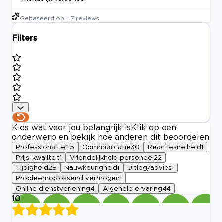
Gebaseerd op
47
reviews
Filters
Kies wat voor jou belangrijk is
Klik op een
onderwerp en bekijk hoe anderen dit beoordelen
Professionaliteit
5
Communicatie
30
Reactiesnelheid
1
Prijs-kwaliteit
1
Vriendelijkheid personeel
22
Tijdigheid
28
Nauwkeurigheid
1
Uitleg/advies
1
Probleemoplossend vermogen
1
Online dienstverlening
4
Algehele ervaring
44
10