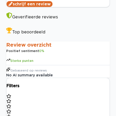
schrijf een review
Geverifieerde reviews
Top beoordeeld
Review overzicht
Positief sentiment
0
%
Sterke punten
Gebaseerd op
reviews
No AI summary available
Filters