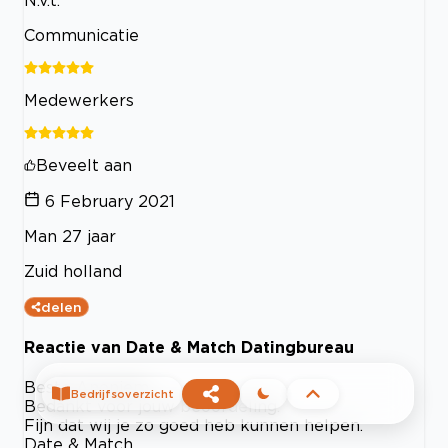
Communicatie
Medewerkers
Beveelt aan
6 February 2021
Man 27 jaar
Zuid holland
delen
Reactie van Date & Match Datingbureau
Beste Anoniem,
Bedrijfsoverzicht
Bedankt voor jouw beoordeling.
Fijn dat wij je zo goed heb kunnen helpen.
Date & Match