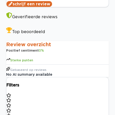
schrijf een review
Geverifieerde reviews
Top beoordeeld
Review overzicht
Positief sentiment
0
%
Sterke punten
Gebaseerd op
reviews
No AI summary available
Filters