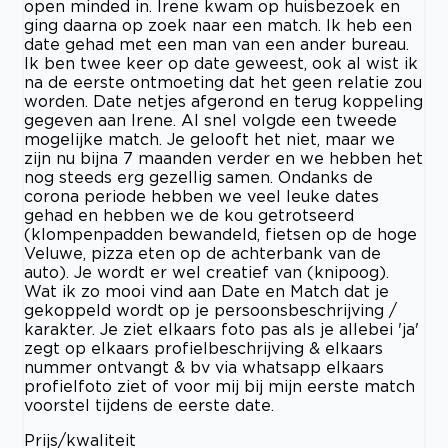
open minded in. Irene kwam op huisbezoek en
ging daarna op zoek naar een match. Ik heb een
date gehad met een man van een ander bureau.
Ik ben twee keer op date geweest, ook al wist ik
na de eerste ontmoeting dat het geen relatie zou
worden. Date netjes afgerond en terug koppeling
gegeven aan Irene. Al snel volgde een tweede
mogelijke match. Je gelooft het niet, maar we
zijn nu bijna 7 maanden verder en we hebben het
nog steeds erg gezellig samen. Ondanks de
corona periode hebben we veel leuke dates
gehad en hebben we de kou getrotseerd
(klompenpadden bewandeld, fietsen op de hoge
Veluwe, pizza eten op de achterbank van de
auto). Je wordt er wel creatief van (knipoog).
Wat ik zo mooi vind aan Date en Match dat je
gekoppeld wordt op je persoonsbeschrijving /
karakter. Je ziet elkaars foto pas als je allebei 'ja'
zegt op elkaars profielbeschrijving & elkaars
nummer ontvangt & bv via whatsapp elkaars
profielfoto ziet of voor mij bij mijn eerste match
voorstel tijdens de eerste date.
Prijs/kwaliteit