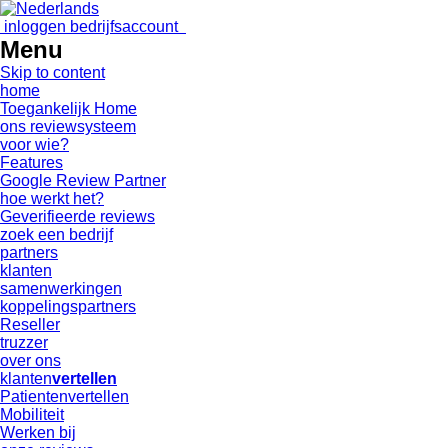
inloggen bedrijfsaccount
Menu
Skip to content
home
Toegankelijk Home
ons reviewsysteem
voor wie?
Features
Google Review Partner
hoe werkt het?
Geverifieerde reviews
zoek een bedrijf
partners
klanten
samenwerkingen
koppelingspartners
Reseller
truzzer
over ons
klanten
vertellen
Patientenvertellen
Mobiliteit
Werken bij