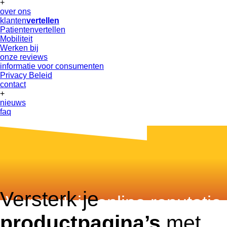
+
over ons
klanten
vertellen
Patientenvertellen
Mobiliteit
Werken bij
onze reviews
informatie voor consumenten
Privacy Beleid
contact
+
nieuws
faq
Versterk je
Versterk je online reputatie
productpagina’s
met
met