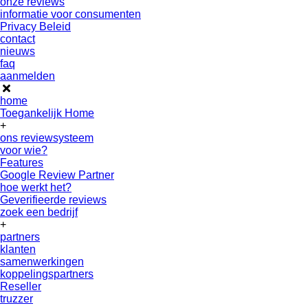
onze reviews
informatie voor consumenten
Privacy Beleid
contact
nieuws
faq
aanmelden
home
Toegankelijk Home
+
ons reviewsysteem
voor wie?
Features
Google Review Partner
hoe werkt het?
Geverifieerde reviews
zoek een bedrijf
+
partners
klanten
samenwerkingen
koppelingspartners
Reseller
truzzer