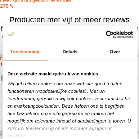
meer kans om gekocht te worden
270
%
Producten met vijf of meer reviews
hebben 270% meer kans om gekocht te
worden
dan producten zonder reviews.
Toestemming
Details
Over
meer conversie
10
%
Deze website maakt gebruik van cookies
Het hebben van slechts
één review
kan
Wij gebruiken cookies om onze website goed te laten
de conversie al met
10% verhogen
,
functioneren (noodzakelijke cookies). Met uw
terwijl
50 reviews
kunnen zorgen voor
toestemming gebruiken wij ook cookies voor statistische
een toename van bijna
5%
in het
en marketingdoeleinden. Deze helpen ons te begrijpen
conversiepercentage.
hoe bezoekers onze site gebruiken en maken het
mogelijk om relevante inhoud of aanbiedingen te tonen. U
kunt uw toestemming op elk moment wijzigen of
van klanten
intrekken.