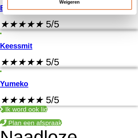
Weigeren
Euro Events
★
★
★
★
★
5/5
Keessmit
★
★
★
★
★
5/5
Yumeko
★
★
★
★
★
5/5
Ik word ook lid
Plan een afspraak
Naadloze