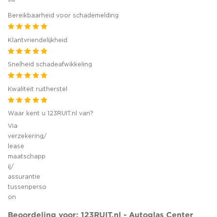
Bereikbaarheid voor schademelding
Klantvriendelijkheid
Snelheid schadeafwikkeling
Kwaliteit ruitherstel
Waar kent u 123RUIT.nl van?
Via
verzekering/
lease
maatschapp
ij/
assurantie
tussenperso
on
Beoordeling voor: 123RUIT.nl - Autoglas Center