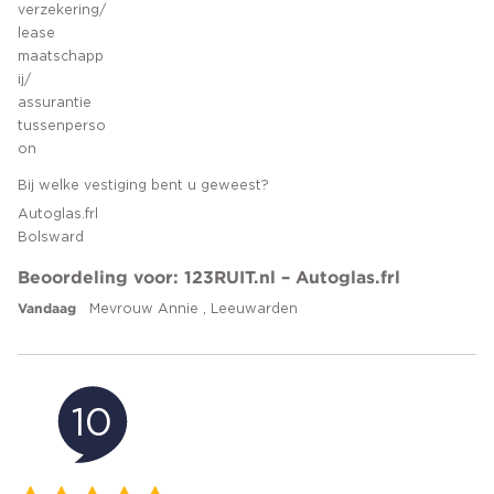
verzekering/
lease
maatschapp
ij/
assurantie
tussenperso
on
Bij welke vestiging bent u geweest?
Autoglas.frl
Bolsward
Beoordeling voor: 123RUIT.nl – Autoglas.frl
Vandaag
Mevrouw Annie , Leeuwarden
10