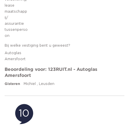
lease
maatschapp
ij/
assurantie
tussenperso
on
Bij welke vestiging bent u geweest?
Autoglas
Amersfoort
Beoordeling voor: 123RUIT.nl - Autoglas
Amersfoort
Gisteren
Michiel , Leusden
10