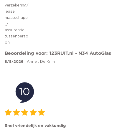
verzekering/
lease
maatschapp
ij/
assurantie
tussenperso
on
Beoordeling voor: 123RUIT.nl - N34 AutoGlas
8/5/2026
Anne , De Krim
10
Snel vriendelijk en vakkundig