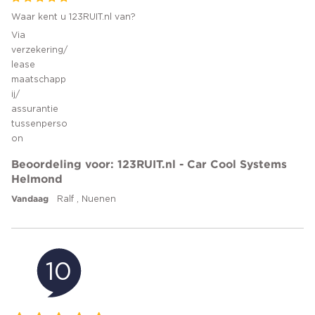
Waar kent u 123RUIT.nl van?
Via
verzekering/
lease
maatschapp
ij/
assurantie
tussenperso
on
Beoordeling voor: 123RUIT.nl - Car Cool Systems
Helmond
Vandaag
Ralf , Nuenen
10