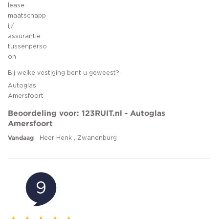
lease
maatschapp
ij/
assurantie
tussenperso
on
Bij welke vestiging bent u geweest?
Autoglas
Amersfoort
Beoordeling voor: 123RUIT.nl - Autoglas
Amersfoort
Vandaag
Heer Henk , Zwanenburg
9