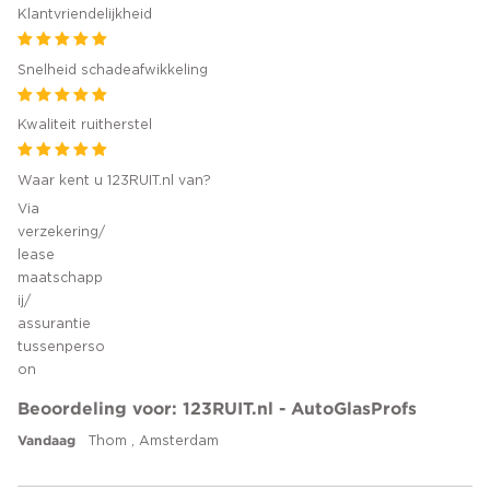
Klantvriendelijkheid
Snelheid schadeafwikkeling
Kwaliteit ruitherstel
Waar kent u 123RUIT.nl van?
Via
verzekering/
lease
maatschapp
ij/
assurantie
tussenperso
on
Beoordeling voor: 123RUIT.nl - AutoGlasProfs
Vandaag
Thom , Amsterdam