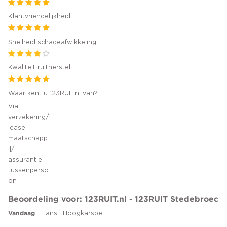
Klantvriendelijkheid
Snelheid schadeafwikkeling
Kwaliteit ruitherstel
Waar kent u 123RUIT.nl van?
Via
verzekering/
lease
maatschapp
ij/
assurantie
tussenperso
on
Beoordeling voor: 123RUIT.nl - 123RUIT Stedebroec
Vandaag
Hans , Hoogkarspel