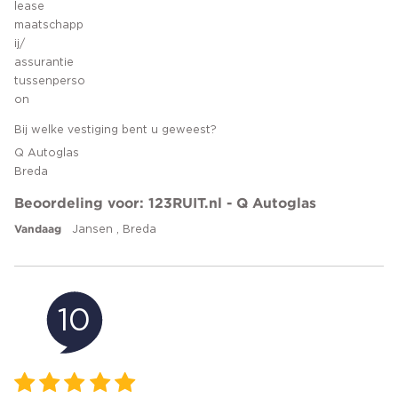
lease
maatschapp
ij/
assurantie
tussenperso
on
Bij welke vestiging bent u geweest?
Q Autoglas
Breda
Beoordeling voor: 123RUIT.nl - Q Autoglas
Vandaag
Jansen , Breda
10