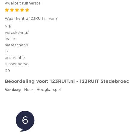
Kwaliteit ruitherstel
Waar kent u 123RUIT.nl van?
Via
verzekering/
lease
maatschapp
ij/
assurantie
tussenperso
on
Beoordeling voor: 123RUIT.nl - 123RUIT Stedebroec
Vandaag
Heer , Hoogkarspel
6