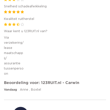
Snelheid schadeafwikkeling
Kwaliteit ruitherstel
Waar kent u 123RUIT.nl van?
Via
verzekering/
lease
maatschapp
ij/
assurantie
tussenperso
on
Beoordeling voor: 123RUIT.nl - Carwin
Vandaag
Anne , Boxtel