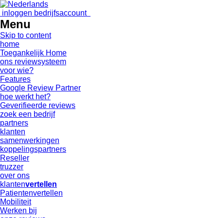
inloggen bedrijfsaccount
Menu
Skip to content
home
Toegankelijk Home
ons reviewsysteem
voor wie?
Features
Google Review Partner
hoe werkt het?
Geverifieerde reviews
zoek een bedrijf
partners
klanten
samenwerkingen
koppelingspartners
Reseller
truzzer
over ons
klanten
vertellen
Patientenvertellen
Mobiliteit
Werken bij