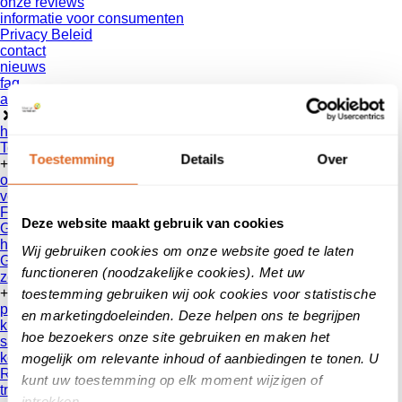
onze reviews
informatie voor consumenten
Privacy Beleid
contact
nieuws
faq
aanmelden
home
Toegankelijk Home
Toestemming
Details
Over
+
ons reviewsysteem
voor wie?
Features
Deze website maakt gebruik van cookies
Google Review Partner
hoe werkt het?
Wij gebruiken cookies om onze website goed te laten
Geverifieerde reviews
functioneren (noodzakelijke cookies). Met uw
zoek een bedrijf
+
toestemming gebruiken wij ook cookies voor statistische
partners
en marketingdoeleinden. Deze helpen ons te begrijpen
klanten
hoe bezoekers onze site gebruiken en maken het
samenwerkingen
koppelingspartners
mogelijk om relevante inhoud of aanbiedingen te tonen. U
Reseller
kunt uw toestemming op elk moment wijzigen of
truzzer
intrekken.