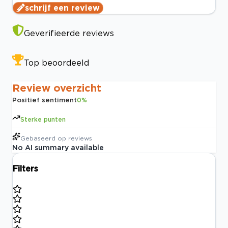
schrijf een review
Geverifieerde reviews
Top beoordeeld
Review overzicht
Positief sentiment
0
%
Sterke punten
Gebaseerd op
reviews
No AI summary available
Filters