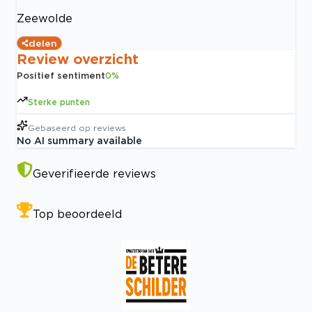
Zeewolde
delen
Review overzicht
Positief sentiment
0
%
Sterke punten
Gebaseerd op
reviews
No AI summary available
Geverifieerde reviews
Top beoordeeld