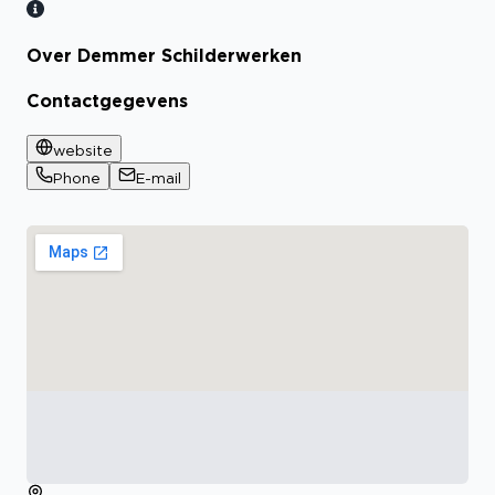
Over Demmer Schilderwerken
Bekijk certificaat
Contactgegevens
website
Phone
E-mail