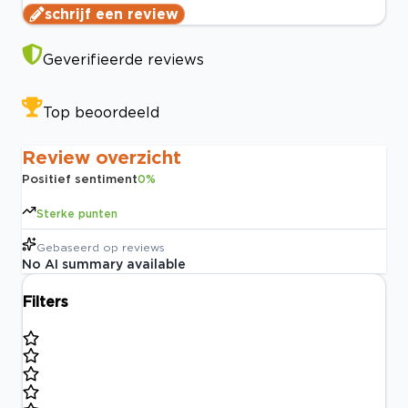
schrijf een review
Geverifieerde reviews
Top beoordeeld
Review overzicht
Positief sentiment
0
%
Sterke punten
Gebaseerd op
reviews
No AI summary available
Filters