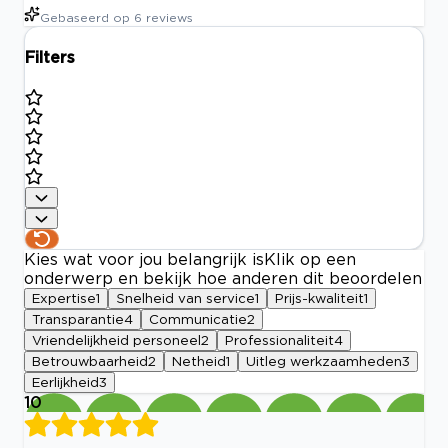
Gebaseerd op
6
reviews
Filters
Kies wat voor jou belangrijk is
Klik op een
onderwerp en bekijk hoe anderen dit beoordelen
Expertise
1
Snelheid van service
1
Prijs-kwaliteit
1
Transparantie
4
Communicatie
2
Vriendelijkheid personeel
2
Professionaliteit
4
Betrouwbaarheid
2
Netheid
1
Uitleg werkzaamheden
3
Eerlijkheid
3
10