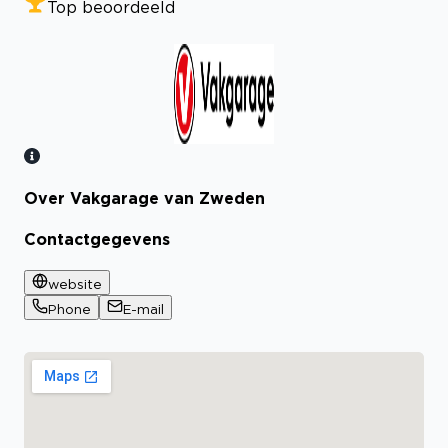
Top beoordeeld
Over Vakgarage van Zweden
Bekijk certificaat
Contactgegevens
website
Phone
E-mail