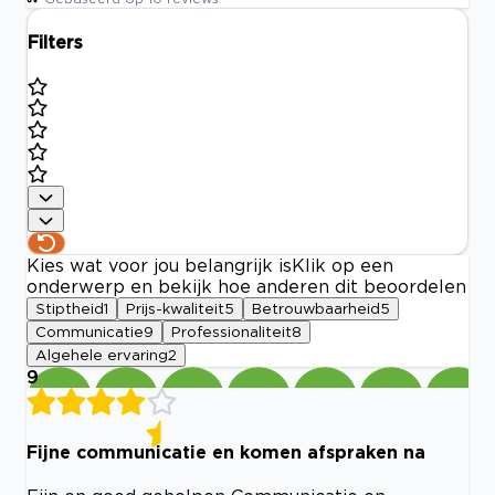
Filters
Kies wat voor jou belangrijk is
Klik op een
onderwerp en bekijk hoe anderen dit beoordelen
Stiptheid
1
Prijs-kwaliteit
5
Betrouwbaarheid
5
Communicatie
9
Professionaliteit
8
Algehele ervaring
2
9
Fijne communicatie en komen afspraken na