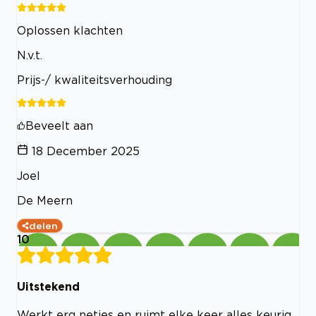
Oplossen klachten
N.v.t.
Prijs-/ kwaliteitsverhouding
Beveelt aan
18 December 2025
Joel
De Meern
delen
10
Uitstekend
Werkt erg netjes en ruimt elke keer alles keurig