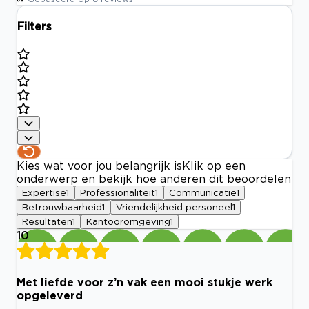
Filters
Kies wat voor jou belangrijk is
Klik op een
onderwerp en bekijk hoe anderen dit beoordelen
Expertise
1
Professionaliteit
1
Communicatie
1
Betrouwbaarheid
1
Vriendelijkheid personeel
1
Resultaten
1
Kantooromgeving
1
10
Met liefde voor z’n vak een mooi stukje werk
opgeleverd