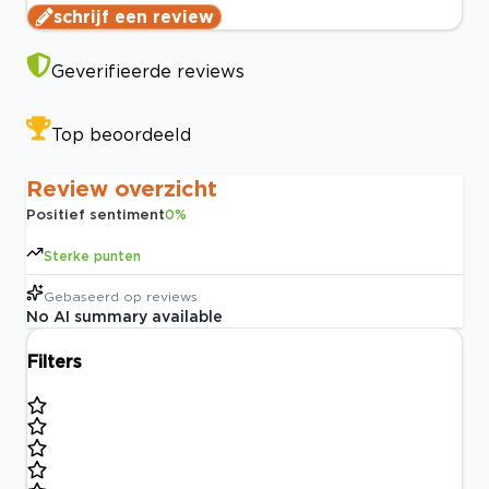
schrijf een review
Geverifieerde reviews
Top beoordeeld
Review overzicht
Positief sentiment
0
%
Sterke punten
Gebaseerd op
reviews
No AI summary available
Filters