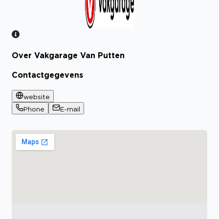
Over Vakgarage Van Putten
Bekijk certificaat
Contactgegevens
website
Phone
E-mail