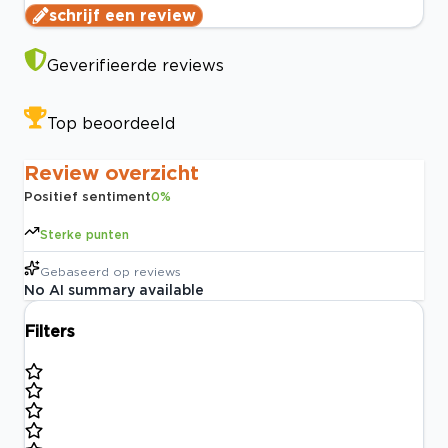
schrijf een review
Geverifieerde reviews
Top beoordeeld
Review overzicht
Positief sentiment
0
%
Sterke punten
Gebaseerd op
reviews
No AI summary available
Filters