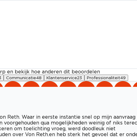
rp en bekijk hoe anderen dit beoordelen
3
Communicatie
48
Klantenservice
23
Professionaliteit
49
Von Reth. Waar in eerste instantie snel op mijn aanvraag
en voorgehouden qua mogelijkheden weinig of niks tere
eren om toelichting vroeg, werd doodleuk niet
den over Von Reth.en heb sterk het gevoel dat er ond