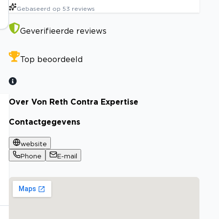
Gebaseerd op
53
reviews
Geverifieerde reviews
Top beoordeeld
Over Von Reth Contra Expertise
Contactgegevens
website
Phone
E-mail