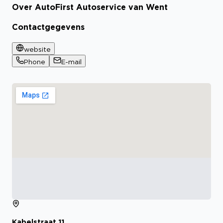
Over AutoFirst Autoservice van Went
Bekijk certificaat
Contactgegevens
website
Phone
E-mail
Kabelstraat
11