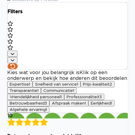
Filters
Kies wat voor jou belangrijk is
Klik op een
onderwerp en bekijk hoe anderen dit beoordelen
Expertise
1
Snelheid van service
1
Prijs-kwaliteit
2
Transparantie
1
Communicatie
1
Vriendelijkheid personeel
1
Professionaliteit
3
Betrouwbaarheid
3
Afspraak maken
1
Eerlijkheid
1
Algehele ervaring
1
10