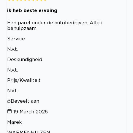
ik heb beste ervaing
Een parel onder de autobedrijven. Altijd
behulpzaam.
Service
N.v.t.
Deskundigheid
N.v.t.
Prijs/Kwaliteit
N.v.t.
Beveelt aan
19 March 2026
Marek
WARMENHUIZEN