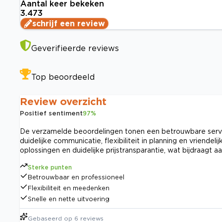
Aantal keer bekeken
3.473
schrijf een review
Geverifieerde reviews
Top beoordeeld
Review overzicht
Positief sentiment
97
%
De verzamelde beoordelingen tonen een betrouwbare servi
duidelijke communicatie, flexibiliteit in planning en vriende
oplossingen en duidelijke prijstransparantie, wat bijdraagt a
Sterke punten
Betrouwbaar en professioneel
Flexibiliteit en meedenken
Snelle en nette uitvoering
Gebaseerd op
6
reviews