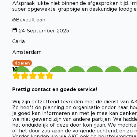
Afspraak lukte niet binnen de afgesproken tijd. Ir
super opgewekte, grappige en deskundige loodgiet
Beveelt aan
24 September 2025
Carla
Amsterdam
delen
10
Prettig contact en goede service!
Wij zijn ontzettend tevreden met de dienst van AKC
Ze heeft de planning en organisatie onder haar ho
je goed kan informeren en met je mee kan denken.
we niet gewend zijn van andere partijen. We had
het onduidelijk of deze door kon gaan. We mocht
of het door zou gaan de volgende ochtend, en zo n
Verder konden we via AKC ook de herstelwerkzaa