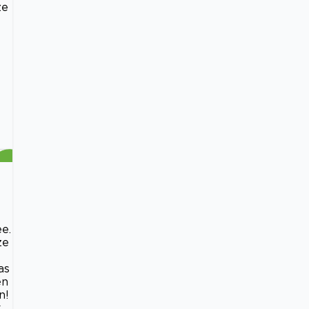
ze
e.
ze
t
as
en
n!
k