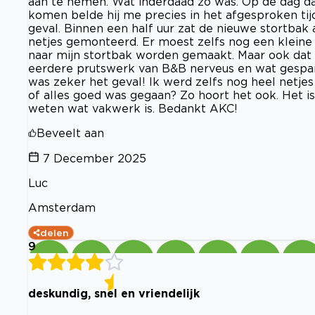
aan te nemen. Wat inderdaad zo was. Op de dag d
komen belde hij me precies in het afgesproken tij
geval. Binnen een half uur zat de nieuwe stortbak
netjes gemonteerd. Er moest zelfs nog een kleine 
naar mijn stortbak worden gemaakt. Maar ook dat 
eerdere prutswerk van B&B nerveus en wat gespa
was zeker het geval! Ik werd zelfs nog heel netje
of alles goed was gegaan? Zo hoort het ook. Het i
weten wat vakwerk is. Bedankt AKC!
Beveelt aan
7 December 2025
Luc
Amsterdam
delen
9
deskundig, snel en vriendelijk