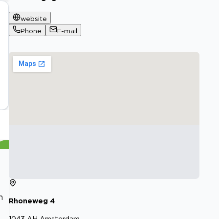
website
Phone
E-mail
n
Rhoneweg
4
1043 AH
Amsterdam