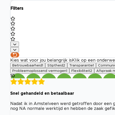
Filters
Kies wat voor jou belangrijk is
Klik op een onderwe
Betrouwbaarheid
1
Stiptheid
2
Transparantie
1
Communic
Probleemoplossend vermogen
1
Flexibiliteit
2
Afspraak 
10
Snel gehandeld en betaalbaar
Nadat ik in Amstelveen werd getroffen door een 
nog NA normale werktijd en hebben de zaak gefik