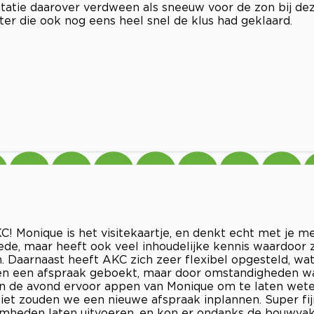
ritatie daarover verdween als sneeuw voor de zon bij de
er die ook nog eens heel snel de klus had geklaard.
! Monique is het visitekaartje, en denkt echt met je me
ede, maar heeft ook veel inhoudelijke kennis waardoor 
 Daarnaast heeft AKC zich zeer flexibel opgesteld, wa
den een afspraak geboekt, maar door omstandigheden w
en de avond ervoor appen van Monique om te laten wet
iet zouden we een nieuwe afspraak inplannen. Super fij
mheden laten uitvoeren, en kon er ondanks de bouwva