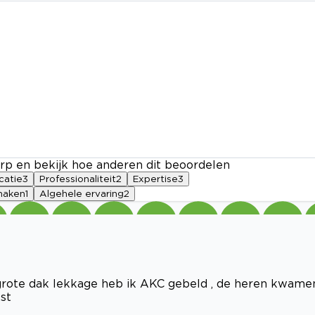
rp en bekijk hoe anderen dit beoordelen
atie
3
Professionaliteit
2
Expertise
3
maken
1
Algehele ervaring
2
grote dak lekkage heb ik AKC gebeld , de heren kwame
st