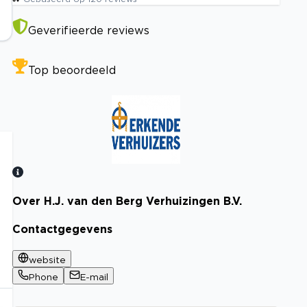
Geverifieerde reviews
Top beoordeeld
Over H.J. van den Berg Verhuizingen B.V.
Bekijk certificaat
Contactgegevens
website
Phone
E-mail