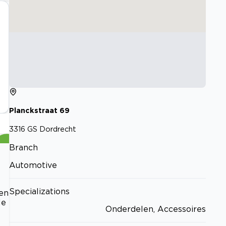
Planckstraat
69
3316 GS
Dordrecht
Branch
Automotive
Specializations
gen
le
Onderdelen, Accessoires
t