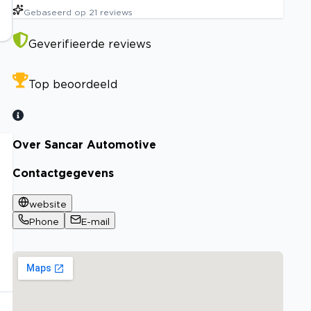
Gebaseerd op
21
reviews
Geverifieerde reviews
Top beoordeeld
Over Sancar Automotive
Contactgegevens
website
Phone
E-mail