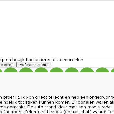
rp en bekijk hoe anderen dit beoordelen
je geld
21
Professionaliteit
21
 proefrit. Ik kon direct terecht en heb een ongedwon
eindelijk tot zaken kunnen komen. Bij ophalen waren al
orde gemaakt. De auto stond klaar met een mooie rode
te liefhebbers. Zeker een bezoek (en aanschaf) waard! To