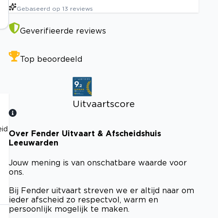
Gebaseerd op
13
reviews
Geverifieerde reviews
Top beoordeeld
Uitvaartscore
eid
Over Fender Uitvaart & Afscheidshuis
Bekijk certificaat
Leeuwarden
Jouw mening is van onschatbare waarde voor
ons.
Bij Fender uitvaart streven we er altijd naar om
ieder afscheid zo respectvol, warm en
persoonlijk mogelijk te maken.