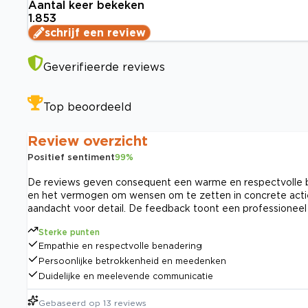
Aantal keer bekeken
1.853
schrijf een review
Geverifieerde reviews
Top beoordeeld
Review overzicht
Positief sentiment
99
%
De reviews geven consequent een warme en respectvolle b
en het vermogen om wensen om te zetten in concrete acties
aandacht voor detail. De feedback toont een professioneel 
Sterke punten
Empathie en respectvolle benadering
Persoonlijke betrokkenheid en meedenken
Duidelijke en meelevende communicatie
Gebaseerd op
13
reviews