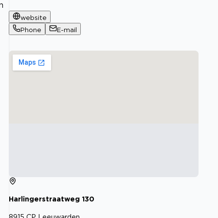
n
website
Phone
E-mail
Harlingerstraatweg
130
8915 CP
Leeuwarden