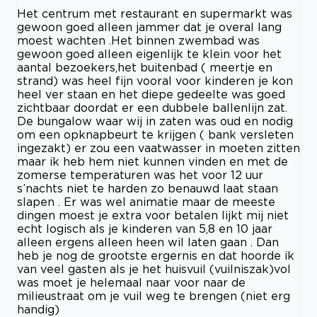
Het centrum met restaurant en supermarkt was
gewoon goed alleen jammer dat je overal lang
moest wachten .Het binnen zwembad was
gewoon goed alleen eigenlijk te klein voor het
aantal bezoekers,het buitenbad ( meertje en
strand) was heel fijn vooral voor kinderen je kon
heel ver staan en het diepe gedeelte was goed
zichtbaar doordat er een dubbele ballenlijn zat.
De bungalow waar wij in zaten was oud en nodig
om een opknapbeurt te krijgen ( bank versleten
ingezakt) er zou een vaatwasser in moeten zitten
maar ik heb hem niet kunnen vinden en met de
zomerse temperaturen was het voor 12 uur
s’nachts niet te harden zo benauwd laat staan
slapen . Er was wel animatie maar de meeste
dingen moest je extra voor betalen lijkt mij niet
echt logisch als je kinderen van 5,8 en 10 jaar
alleen ergens alleen heen wil laten gaan . Dan
heb je nog de grootste ergernis en dat hoorde ik
van veel gasten als je het huisvuil (vuilniszak)vol
was moet je helemaal naar voor naar de
milieustraat om je vuil weg te brengen (niet erg
handig)