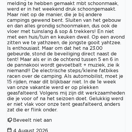
melding te hebben gemaakt mbt schoonmaak,
werd er in het weekend druk schoongemaakt.
Maar niet op de manier, die je bij andere
campings gewend bent. Sluiten van het gebouw
en dan alles grondig schoonmaken, dus ook de
vloer met tuinslang & sop & trekkers! En niet
met een huis/tuin en keuken dweil. Op een avond
zitten we te yathzeen, de jongste gooit yahtzee.
Is enthousiast. Maar om dat het na 23.00
gebeurde, stond de beveiliging direct naast de
tent! Maar als er in de ochtend tussen 5 en 6 in
de pannakooi wordt gevoetbalt + muziek, zie ik
niemand!! De electrische steps/kleine fatbikes
racen over de camping. Als automobilist, moet je
15 rijden, maar dit blijkbaar niet. In de 1e week
van onze vakantie werd er op plekken
geasfalteerd. Volgens mij zijn dit werkzaamheden
die je voor of na het seizoen doet. Gelukkig werd
er niet vlak voor onze tent geasfalteerd, anders
zat die er flink onder.
Beveelt niet aan
4 August 2026