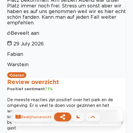
Platz immer noch frei. Stress um sonst aber wir
haben es auf uns genommen weil wir es hier echt
schön fanden. Kann man auf jeden Fall weiter
empfehlen.
Beveelt aan
29 July 2026
Fabian
Warstein
delen
Review overzicht
Positief sentiment
73
%
De meeste reacties zijn positief over het park en de
omgeving. Er is veel te doen voor gezinnen en het
water/zwembaden blijven populair. Desondanks geven
sommige reizigers aan dat schoonmaak en onderhoud
Bedrijfsoverzicht
beter kunnen, en de prijs-kwaliteit verhouding wisselt per
gast.