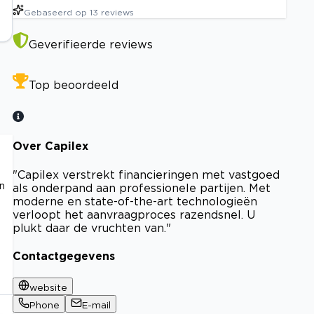
Gebaseerd op
13
reviews
Geverifieerde reviews
Top beoordeeld
Over Capilex
"Capilex verstrekt financieringen met vastgoed
en
als onderpand aan professionele partijen. Met
moderne en state-of-the-art technologieën
verloopt het aanvraagproces razendsnel. U
plukt daar de vruchten van."
Contactgegevens
website
Phone
E-mail