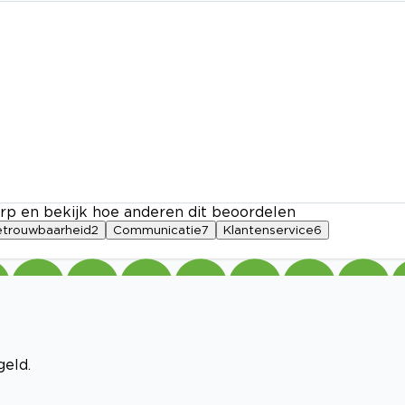
rp en bekijk hoe anderen dit beoordelen
etrouwbaarheid
2
Communicatie
7
Klantenservice
6
geld.