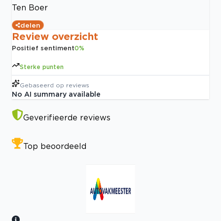
Ten Boer
delen
Review overzicht
Positief sentiment
0
%
Sterke punten
Gebaseerd op
reviews
No AI summary available
Geverifieerde reviews
Top beoordeeld