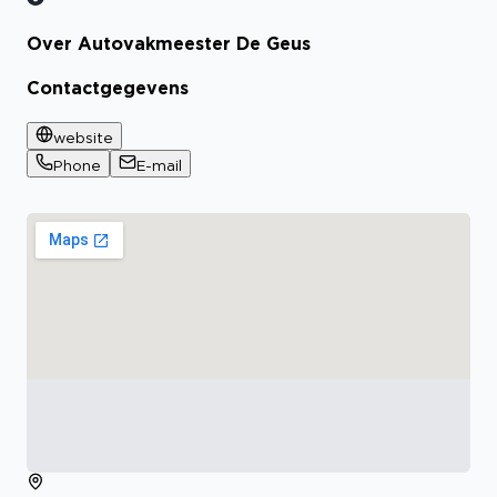
Over Autovakmeester De Geus
Bekijk certificaat
Contactgegevens
website
Phone
E-mail