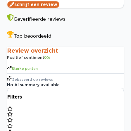
schrijf een review
Geverifieerde reviews
Top beoordeeld
Review overzicht
Positief sentiment
0
%
Sterke punten
Gebaseerd op
reviews
No AI summary available
Filters