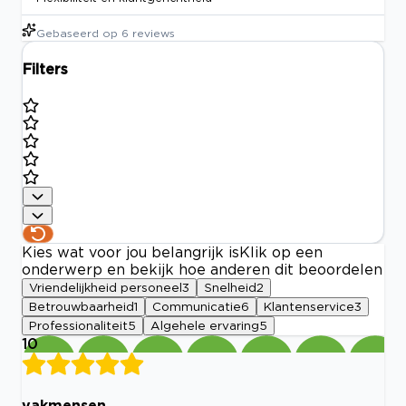
Gebaseerd op
6
reviews
Filters
Kies wat voor jou belangrijk is
Klik op een
onderwerp en bekijk hoe anderen dit beoordelen
Vriendelijkheid personeel
3
Snelheid
2
Betrouwbaarheid
1
Communicatie
6
Klantenservice
3
Professionaliteit
5
Algehele ervaring
5
10
vakmensen