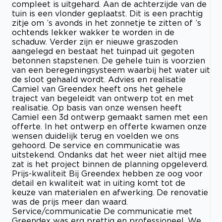
compleet is uitgehard. Aan de achterzijde van de
tuin is een vlonder geplaatst. Dit is een prachtig
zitje om ’s avonds in het zonnetje te zitten of ’s
ochtends lekker wakker te worden in de
schaduw. Verder zijn er nieuwe graszoden
aangelegd en bestaat het tuinpad uit gegoten
betonnen stapstenen. De gehele tuin is voorzien
van een beregeningsysteem waarbij het water uit
de sloot gehaald wordt. Advies en realisatie
Camiel van Greendex heeft ons het gehele
traject van begeleidt van ontwerp tot en met
realisatie. Op basis van onze wensen heeft
Camiel een 3d ontwerp gemaakt samen met een
offerte. In het ontwerp en offerte kwamen onze
wensen duidelijk terug en voelden we ons
gehoord. De service en communicatie was
uitstekend. Ondanks dat het weer niet altijd mee
zat is het project binnen de planning opgeleverd.
Prijs-kwaliteit Bij Greendex hebben ze oog voor
detail en kwaliteit wat in uiting komt tot de
keuze van materialen en afwerking. De renovatie
was de prijs meer dan waard.
Service/communicatie De communicatie met
Greendex was erg prettig en professioneel. We