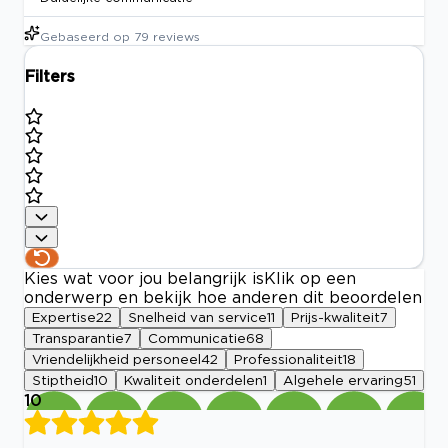
Gebaseerd op
79
reviews
Filters
Kies wat voor jou belangrijk is
Klik op een
onderwerp en bekijk hoe anderen dit beoordelen
Expertise
22
Snelheid van service
11
Prijs-kwaliteit
7
Transparantie
7
Communicatie
68
Vriendelijkheid personeel
42
Professionaliteit
18
Stiptheid
10
Kwaliteit onderdelen
1
Algehele ervaring
51
10