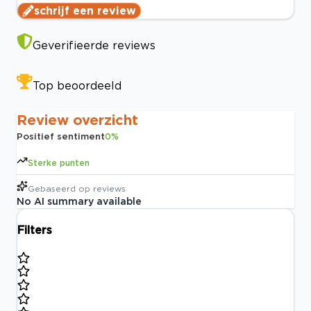
schrijf een review
Geverifieerde reviews
Top beoordeeld
Review overzicht
Positief sentiment
0
%
Sterke punten
Gebaseerd op
reviews
No AI summary available
Filters