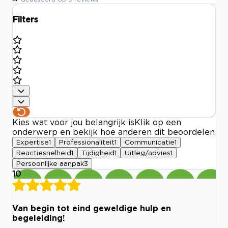
Filters
Kies wat voor jou belangrijk is
Klik op een
onderwerp en bekijk hoe anderen dit beoordelen
Expertise
1
Professionaliteit
1
Communicatie
1
Reactiesnelheid
1
Tijdigheid
1
Uitleg/advies
1
Persoonlijke aanpak
3
10
Van begin tot eind geweldige hulp en
begeleiding!