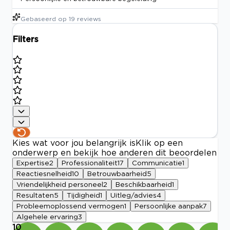
Gebaseerd op
19
reviews
Filters
Kies wat voor jou belangrijk is
Klik op een
onderwerp en bekijk hoe anderen dit beoordelen
Expertise
2
Professionaliteit
17
Communicatie
1
Reactiesnelheid
10
Betrouwbaarheid
5
Vriendelijkheid personeel
2
Beschikbaarheid
1
Resultaten
5
Tijdigheid
1
Uitleg/advies
4
Probleemoplossend vermogen
1
Persoonlijke aanpak
7
Algehele ervaring
3
10