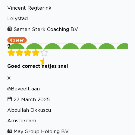
Vincent Regterink
Lelystad
Samen Sterk Coaching B.V.
delen
9
Goed correct netjes snel
X
Beveelt aan
27 March 2025
Abdullah Okkuscu
Amsterdam
May Group Holding B.V.