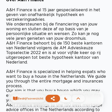
A&H Finance is al 15 jaar gespecialiseerd in het
geven van onafhankelijk hypotheek en
verzekeringsadvies.
We ondersteunen bij de financiering van jouw
woning en sluiten deze af op basis van je
persoonlijke situatie en wensen. Zo kan je nog
vele jaren genieten van jouw droomhuis.
A&H Finance behoort bij de 150 beste kantoren
van Nederland volgens de AM Advieskeuze
Topselectie 2022 en is al voor vijfde keer op rij
uitgeroepen tot beste hypotheek kantoor van
Nederland.
A&H Finance is specialized in helping expats who
want to buy a house in the Netherlands. We guide
you through the entire mortgage and insurances
process.
Our aim is that you buy a house which you may
enjoy for many years, with a mortgage that fits
Bedrijfsoverzicht
your personal situation.
A&H Finance belongs to the 150 best mortgage
advice offices in The Netherlands according to