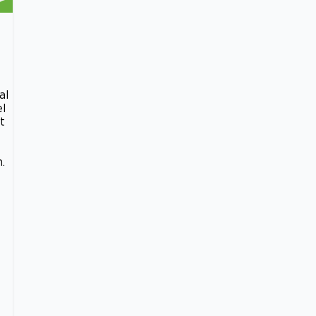
al
el
t
.