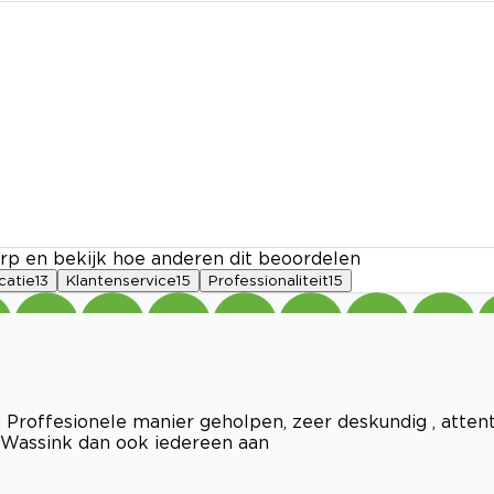
rp en bekijk hoe anderen dit beoordelen
atie
13
Klantenservice
15
Professionaliteit
15
 Proffesionele manier geholpen, zeer deskundig , atten
r Wassink dan ook iedereen aan