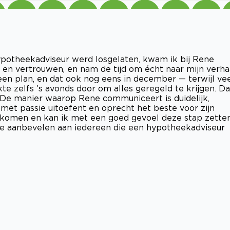
 hypotheekadviseur werd losgelaten, kwam ik bij Rene
t en vertrouwen, en nam de tijd om écht naar mijn verha
n een plan, en dat ook nog eens in december — terwijl ve
kte zelfs ’s avonds door om alles geregeld te krijgen. Da
d. De manier waarop Rene communiceert is duidelijk,
k met passie uitoefent en oprecht het beste voor zijn
ekomen en kan ik met een goed gevoel deze stap zetten
e aanbevelen aan iedereen die een hypotheekadviseur