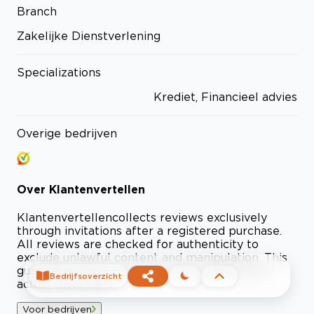
Branch
Zakelijke Dienstverlening
Specializations
Krediet, Financieel advies
Overige bedrijven
Over
Klantenvertellen
Klantenvertellen
collects reviews exclusively
through invitations after a registered purchase.
All reviews are checked for authenticity to
exclude unlawful content and manipulation. This
guarantees that the experiences come from
Bedrijfsoverzicht
actual customers.
Voor bedrijven