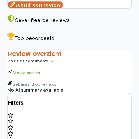
schrijf een review
Geverifieerde reviews
Top beoordeeld
Review overzicht
Positief sentiment
0
%
Sterke punten
Gebaseerd op
reviews
No AI summary available
Filters