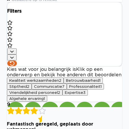
Filters
Kies wat voor jou belangrijk is
Klik op een
onderwerp en bekijk hoe anderen dit beoordelen
Kwaliteit werkzaamheden
2
Betrouwbaarheid
1
Stiptheid
2
Communicatie
7
Professionaliteit
1
Vriendelijkheid personeel
2
Expertise
3
Algehele ervaring
1
9
Fantastisch geregeld, geplaats door