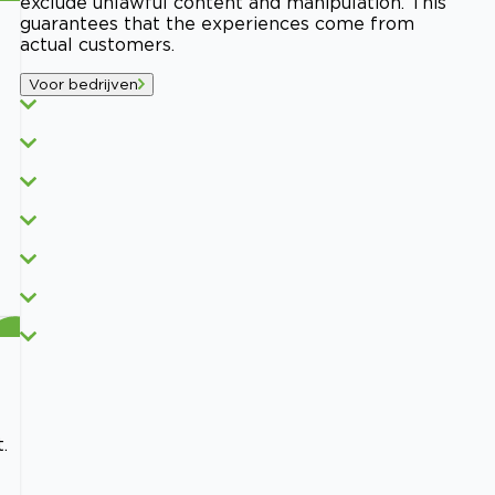
exclude unlawful content and manipulation. This
guarantees that the experiences come from
actual customers.
Voor bedrijven
.