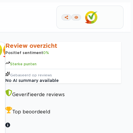
Review overzicht
Positief sentiment
0
%
Sterke punten
Gebaseerd op
reviews
No AI summary available
Geverifieerde reviews
Top beoordeeld