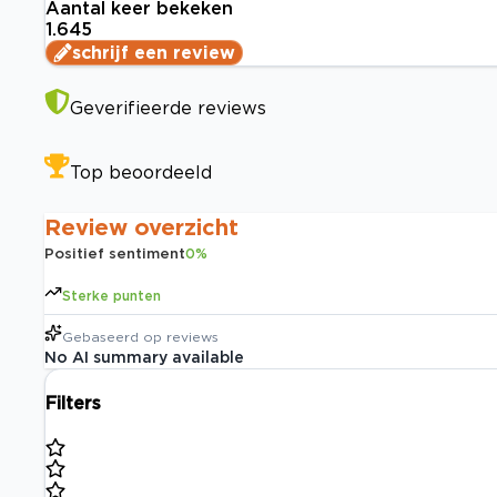
Aantal keer bekeken
1.645
schrijf een review
Geverifieerde reviews
Top beoordeeld
Review overzicht
Positief sentiment
0
%
Sterke punten
Gebaseerd op
reviews
No AI summary available
Filters